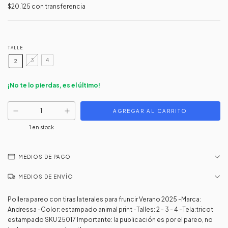
$20.125
con
transferencia
TALLE
3
4
2
¡No te lo pierdas, es el último!
1
en stock
MEDIOS DE PAGO
MEDIOS DE ENVÍO
Pollera pareo con tiras laterales para fruncir Verano 2025 -Marca:
Andressa -Color: estampado animal print -Talles: 2 - 3 - 4 -Tela:tricot
estampado SKU 25017 Importante: la publicación es por el pareo, no