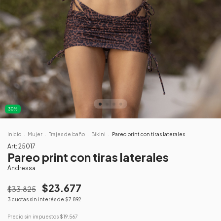
30
%
Inicio
.
Mujer
.
Trajes de baño
.
Bikini
.
Pareo print con tiras laterales
Art:
25017
Pareo print con tiras laterales
Andressa
$23.677
$33.825
3
cuotas sin interés de
$7.892
Precio sin impuestos
$19.567