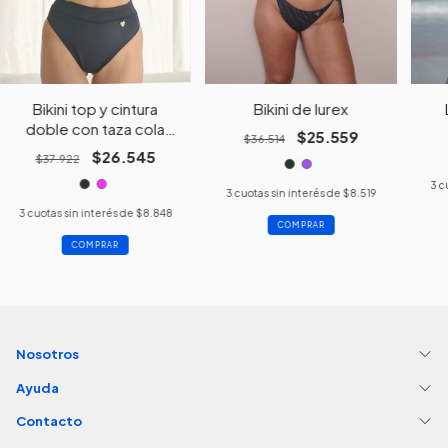
Bikini top y cintura
Bikini de lurex
doble con taza cola
$25.559
$36.514
less
$26.545
$37.922
3
c
3
cuotas sin interés de
$8.519
3
cuotas sin interés de
$8.848
COMPRAR
COMPRAR
Nosotros
Ayuda
Contacto