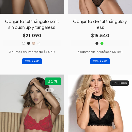
Conjunto tul triángulo soft
Conjunto de tul triángulo y
sin push up y tangaless
less
$21.090
$15.540
+1
3
cuotas sin interés de
$7.030
3
cuotas sin interés de
$5.180
COMPRAR
COMPRAR
30
%
SIN STOCK