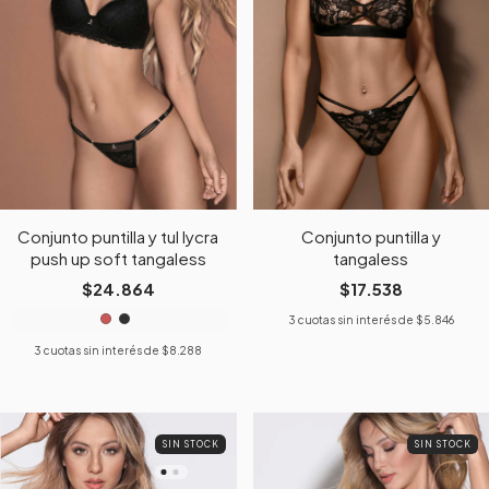
Conjunto puntilla y tul lycra
Conjunto puntilla y
push up soft tangaless
tangaless
$24.864
$17.538
3
cuotas sin interés de
$5.846
3
cuotas sin interés de
$8.288
SIN STOCK
SIN STOCK