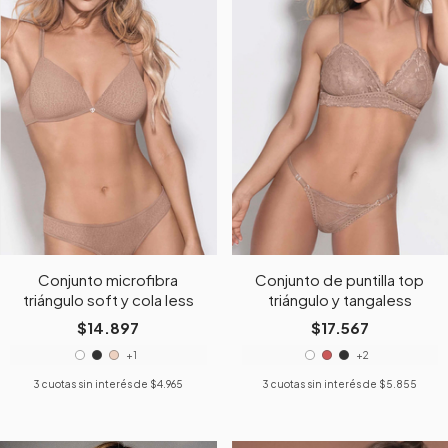
Conjunto microfibra
Conjunto de puntilla top
triángulo soft y cola less
triángulo y tangaless
$14.897
$17.567
+1
+2
3
cuotas sin interés de
$4.965
3
cuotas sin interés de
$5.855