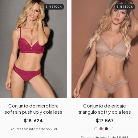
SIN STOCK
SIN STOCK
Conjunto de microfibra
Conjunto de encaje
soft sin push up y cola less
triángulo soft y cola less
$18.624
$17.567
+1
3
cuotas sin interés de
$6.208
3
cuotas sin interés de
$5.855