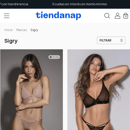
ansferencia
3 cuotas sin interés sin monto mínimo
6 cuota
0
Inicio
.
Marcas
.
Sigry
Sigry
FILTRAR