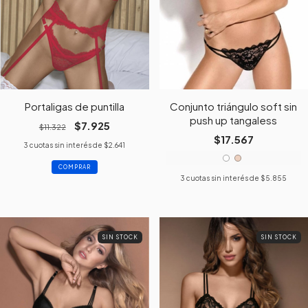
Portaligas de puntilla
Conjunto triángulo soft sin
push up tangaless
$7.925
$11.322
$17.567
3
cuotas sin interés de
$2.641
COMPRAR
3
cuotas sin interés de
$5.855
SIN STOCK
SIN STOCK