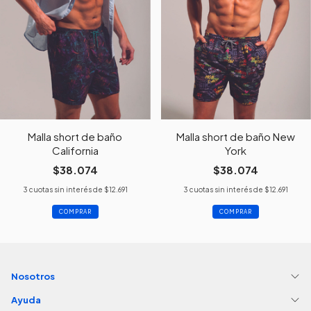
Malla short de baño
Malla short de baño New
California
York
$38.074
$38.074
3
cuotas sin interés de
$12.691
3
cuotas sin interés de
$12.691
COMPRAR
COMPRAR
Nosotros
Ayuda