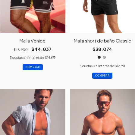
Malla Venice
Malla short de baño Classic
$44.037
$38.074
$48.930
3
cuotas sin interés de
$14.679
3
cuotas sin interés de
$12.691
COMPRAR
COMPRAR