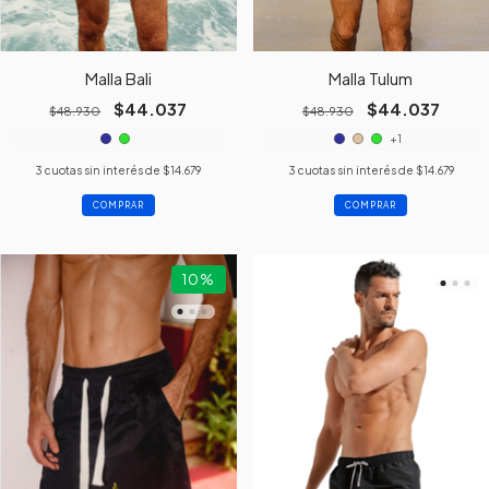
Malla Bali
Malla Tulum
$44.037
$44.037
$48.930
$48.930
+1
3
cuotas sin interés de
$14.679
3
cuotas sin interés de
$14.679
COMPRAR
COMPRAR
10
%