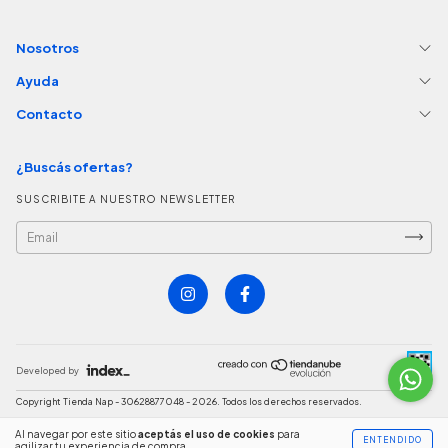
Nosotros
Ayuda
Contacto
¿Buscás ofertas?
SUSCRIBITE A NUESTRO NEWSLETTER
Developed by
Copyright Tienda Nap - 30628877048 - 2026. Todos los derechos reservados.
Defensa de las y los consumidores. Para reclamos
ingresá acá.
Al navegar por este sitio
aceptás el uso de cookies
para
ENTENDIDO
agilizar tu experiencia de compra.