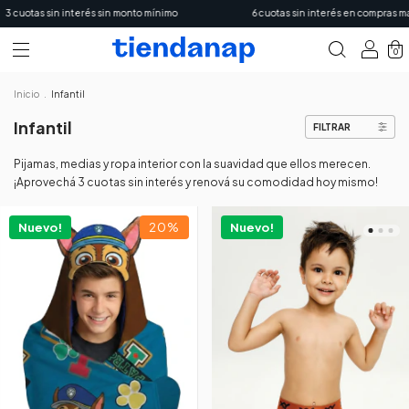
to mínimo
6 cuotas sin interés en compras mayores a $150.000
0
Inicio
.
Infantil
Infantil
FILTRAR
Pijamas, medias y ropa interior con la suavidad que ellos merecen.
¡Aprovechá 3 cuotas sin interés y renová su comodidad hoy mismo!
Nuevo!
20
%
Nuevo!