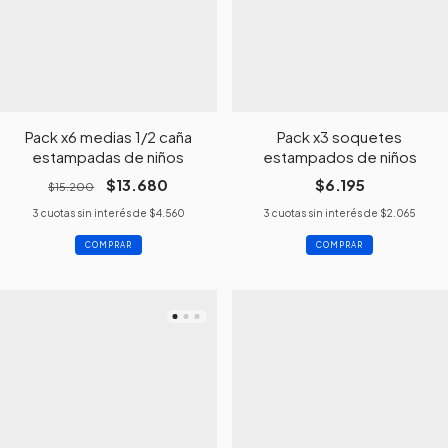
Pack x6 medias 1/2 caña
Pack x3 soquetes
estampadas de niños
estampados de niños
$13.680
$6.195
$15.200
3
cuotas sin interés de
$4.560
3
cuotas sin interés de
$2.065
COMPRAR
COMPRAR