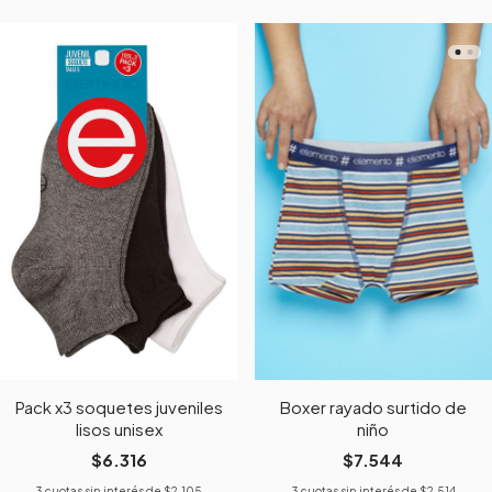
Pack x3 soquetes juveniles
Boxer rayado surtido de
lisos unisex
niño
$6.316
$7.544
3
cuotas sin interés de
$2.105
3
cuotas sin interés de
$2.514