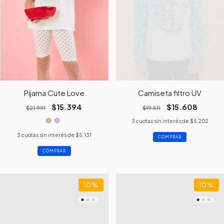
Pijama Cute Love
Camiseta filtro UV
$15.394
$15.608
$21.991
$19.511
3
cuotas sin interés de
$5.202
3
cuotas sin interés de
$5.131
COMPRAR
COMPRAR
10
%
10
%