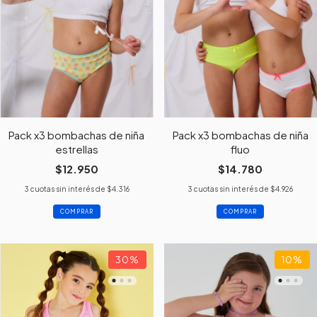
Pack x3 bombachas de niña
Pack x3 bombachas de niña
estrellas
fluo
$12.950
$14.780
3
cuotas sin interés de
$4.316
3
cuotas sin interés de
$4.926
COMPRAR
COMPRAR
30
%
10
%