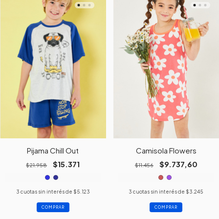
Pijama Chill Out
Camisola Flowers
$15.371
$9.737,60
$21.958
$11.456
3
cuotas sin interés de
$5.123
3
cuotas sin interés de
$3.245
COMPRAR
COMPRAR