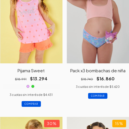
Pijama Sweet
Pack x3 bombachas de niña
$13.294
$16.860
$18.991
$18.740
3
cuotas sin interés de
$5.620
3
cuotas sin interés de
$4.431
COMPRAR
COMPRAR
30
%
15
%