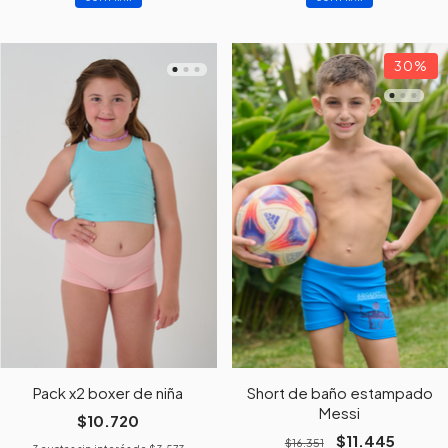
30
%
Pack x2 boxer de niña
Short de baño estampado
Messi
$10.720
$11.445
$16.351