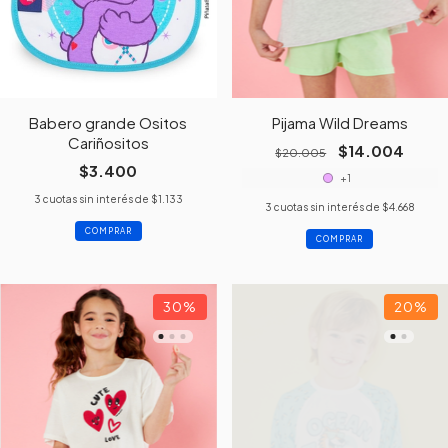
Babero grande Ositos
Pijama Wild Dreams
Cariñositos
$14.004
$20.005
$3.400
+1
3
cuotas sin interés de
$1.133
3
cuotas sin interés de
$4.668
COMPRAR
30
%
20
%