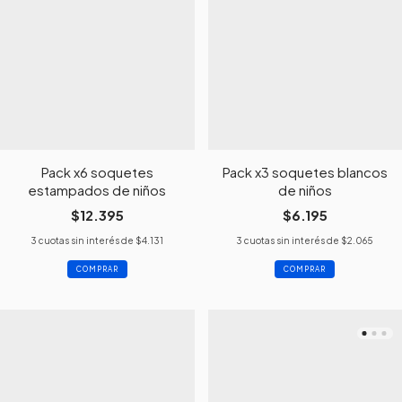
Pack x6 soquetes
Pack x3 soquetes blancos
estampados de niños
de niños
$12.395
$6.195
3
cuotas sin interés de
$4.131
3
cuotas sin interés de
$2.065
COMPRAR
COMPRAR