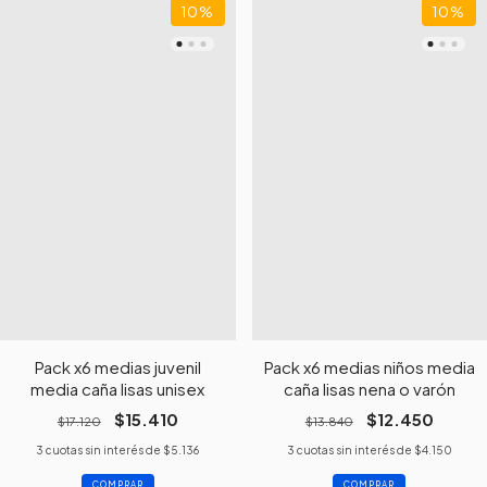
10
%
10
%
Pack x6 medias juvenil
Pack x6 medias niños media
media caña lisas unisex
caña lisas nena o varón
$15.410
$12.450
$17.120
$13.840
3
cuotas sin interés de
$5.136
3
cuotas sin interés de
$4.150
COMPRAR
COMPRAR