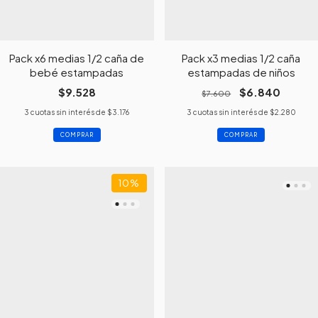
Pack x6 medias 1/2 caña de
Pack x3 medias 1/2 caña
bebé estampadas
estampadas de niños
$9.528
$6.840
$7.600
3
cuotas sin interés de
$3.176
3
cuotas sin interés de
$2.280
COMPRAR
COMPRAR
10
%