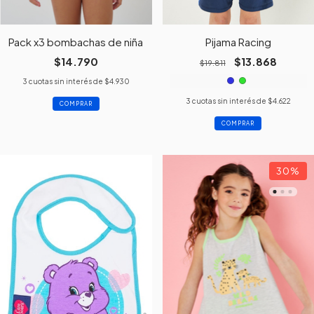
Pack x3 bombachas de niña
Pijama Racing
$14.790
$13.868
$19.811
3
cuotas sin interés de
$4.930
3
cuotas sin interés de
$4.622
COMPRAR
COMPRAR
30
%