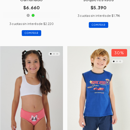
$6.660
$5.390
3
cuotas sin interés de
$1.796
3
cuotas sin interés de
$2.220
COMPRAR
COMPRAR
30
%