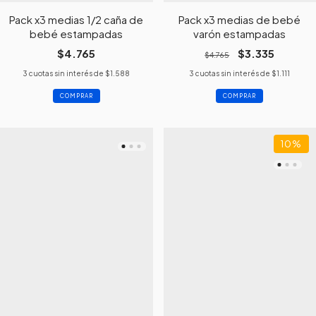
Pack x3 medias 1/2 caña de
Pack x3 medias de bebé
bebé estampadas
varón estampadas
$4.765
$3.335
$4.765
3
cuotas sin interés de
$1.588
3
cuotas sin interés de
$1.111
COMPRAR
COMPRAR
10
%