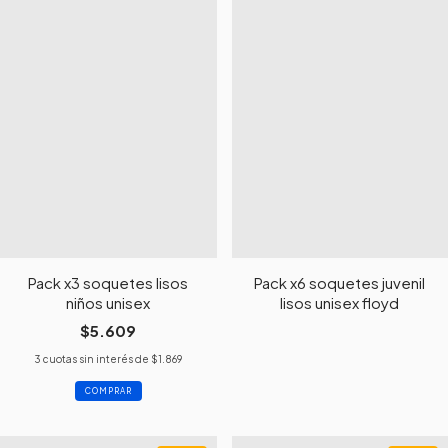
Pack x3 soquetes lisos
Pack x6 soquetes juvenil
niños unisex
lisos unisex floyd
$5.609
3
cuotas sin interés de
$1.869
COMPRAR