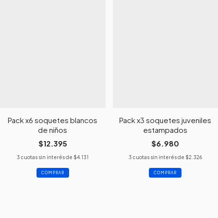
Pack x6 soquetes blancos
Pack x3 soquetes juveniles
de niños
estampados
$12.395
$6.980
3
cuotas sin interés de
$4.131
3
cuotas sin interés de
$2.326
COMPRAR
COMPRAR