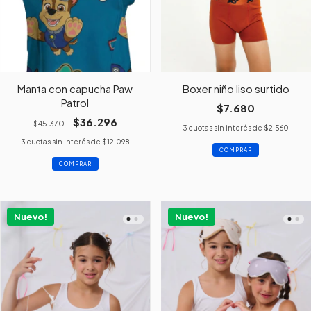
Manta con capucha Paw
Boxer niño liso surtido
Patrol
$7.680
$36.296
$45.370
3
cuotas sin interés de
$2.560
3
cuotas sin interés de
$12.098
COMPRAR
Nuevo!
Nuevo!