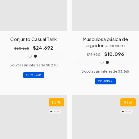
Conjunto Casual Tank
Musculosa básica de
algodón premium
$24.692
$30.865
$10.096
$12.620
3
cuotas sin interés de
$8.230
3
cuotas sin interés de
$3.365
COMPRAR
COMPRAR
10
%
10
%