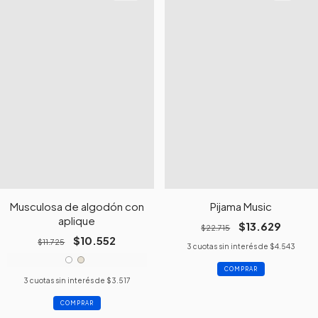
Musculosa de algodón con
Pijama Music
aplique
$13.629
$22.715
$10.552
$11.725
3
cuotas sin interés de
$4.543
COMPRAR
3
cuotas sin interés de
$3.517
COMPRAR