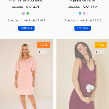
$17.470
$26.179
$21.838
$34.905
3
cuotas sin interés de
$5.823
3
cuotas sin interés de
$8.726
COMPRAR
COMPRAR
20
%
15
%