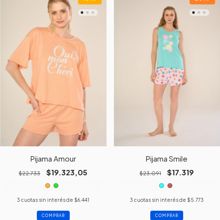
Pijama Amour
Pijama Smile
$19.323,05
$17.319
$22.733
$23.091
3
cuotas sin interés de
$6.441
3
cuotas sin interés de
$5.773
COMPRAR
COMPRAR