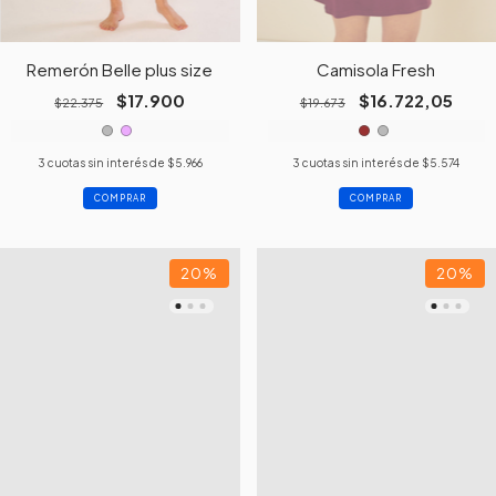
Remerón Belle plus size
Camisola Fresh
$17.900
$16.722,05
$22.375
$19.673
3
cuotas sin interés de
$5.966
3
cuotas sin interés de
$5.574
COMPRAR
COMPRAR
20
%
20
%