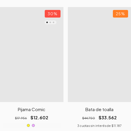
30
%
25
%
Pijama Comic
Bata de toalla
$12.602
$33.562
$17.956
$44.750
3
cuotas sin interés de
$11.187