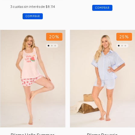
3
cuotas sin interés de
$8.114
COMPRAR
COMPRAR
20
%
25
%
Pijama Hello Summer
Pijama Reverie