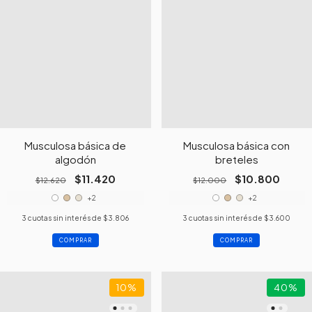
Musculosa básica de
Musculosa básica con
algodón
breteles
$11.420
$10.800
$12.620
$12.000
+2
+2
3
cuotas sin interés de
$3.806
3
cuotas sin interés de
$3.600
COMPRAR
COMPRAR
10
%
40
%