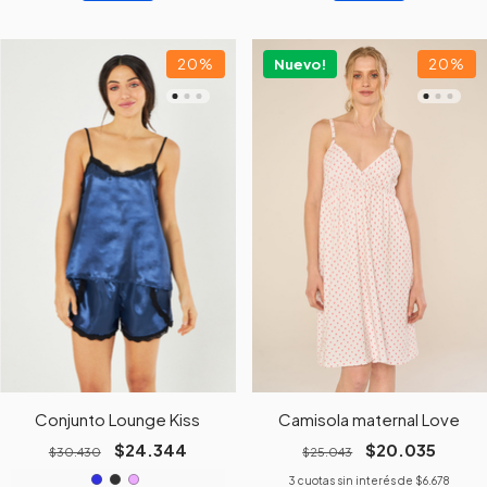
20
%
Nuevo!
20
%
Conjunto Lounge Kiss
Camisola maternal Love
$24.344
$20.035
$30.430
$25.043
3
cuotas sin interés de
$6.678