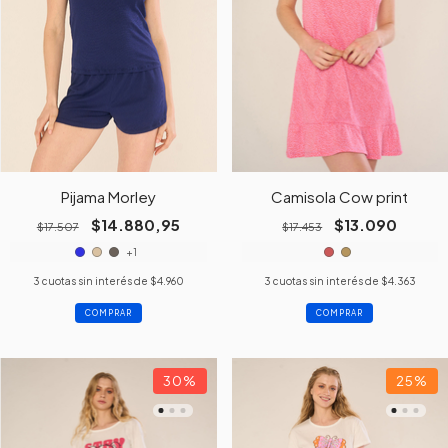
Pijama Morley
Camisola Cow print
$14.880,95
$13.090
$17.507
$17.453
+1
3
cuotas sin interés de
$4.960
3
cuotas sin interés de
$4.363
COMPRAR
COMPRAR
30
%
25
%