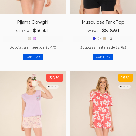
Pijama Cowgirl
Musculosa Tank Top
$16.411
$8.860
$20.514
$9.845
+2
3
cuotas sin interés de
$5.470
3
cuotas sin interés de
$2.953
COMPRAR
COMPRAR
30
%
15
%