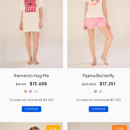
Remerón Hug Me
Pijama Butterfly
$13.658
$17.251
$19.511
$23.002
+1
3
cuotas sin interés de
$4.552
3
cuotas sin interés de
$5.750
COMPRAR
COMPRAR
15
%
25
%