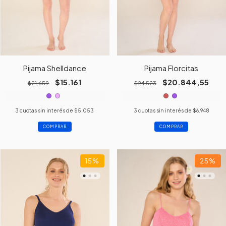
Pijama Shelldance
Pijama Florcitas
$15.161
$20.844,55
$21.659
$24.523
3
cuotas sin interés de
$5.053
3
cuotas sin interés de
$6.948
COMPRAR
COMPRAR
15
%
25
%