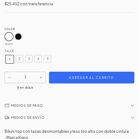
$25.452
con
transferencia
COLOR
BLANCO
TALLE
2
3
4
5
1
8
en stock
MEDIOS DE PAGO
MEDIOS DE ENVÍO
Bikini top con tazas desmontables y less tiro alto con doble cintura.
-Marca Kiero