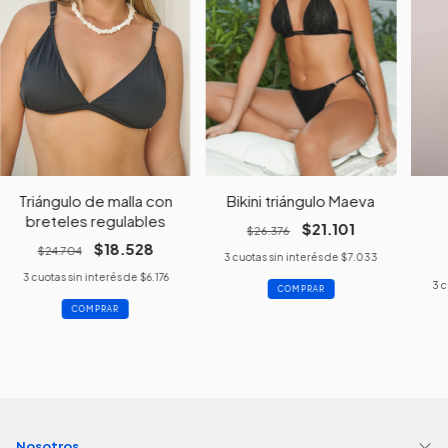
Triángulo de malla con
Bikini triángulo Maeva
breteles regulables
$21.101
$26.376
$18.528
$24.704
3
cuotas sin interés de
$7.033
3
cuotas sin interés de
$6.176
3
c
COMPRAR
COMPRAR
Nosotros