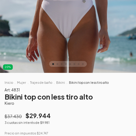
20
%
Inicio
.
Mujer
.
Trajes de baño
.
Bikini
.
Bikini top con less tiro alto
Art:
4831
Bikini top con less tiro alto
Kiero
$29.944
$37.430
3
cuotas sin interés de
$9.981
Precio sin impuestos
$24.747