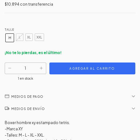
$10.894
con
transferencia
TALLE
L
XL
XXL
M
¡No te lo pierdas, es el último!
1
en stock
MEDIOS DE PAGO
MEDIOS DE ENVÍO
Boxer hombre xy estampado tetris.
-Marca XY
-Talles: M - L - XL - XXL.