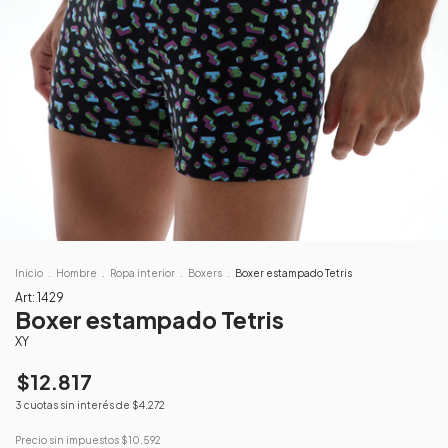
Inicio
.
Hombre
.
Ropa interior
.
Boxers
.
Boxer estampado Tetris
Art:
1429
Boxer estampado Tetris
XY
$12.817
3
cuotas sin interés de
$4.272
Precio sin impuestos
$10.592