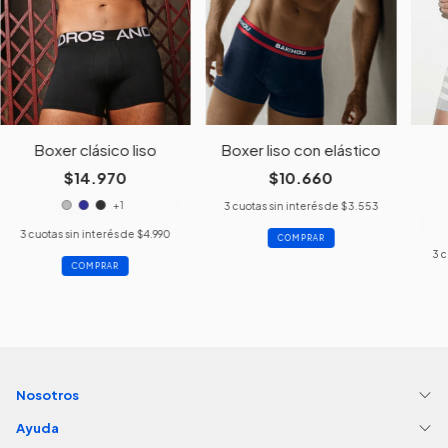
Boxer clásico liso
Boxer liso con elástico
$14.970
$10.660
+1
3
cuotas sin interés de
$3.553
3
cuotas sin interés de
$4.990
COMPRAR
3
c
COMPRAR
Nosotros
Ayuda