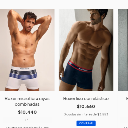
Boxer microfibra rayas
Boxer liso con elástico
combinadas
$10.660
$10.440
3
cuotas sin interés de
$3.553
+4
COMPRAR
3
cuotas sin interés de
$3.480
3
c