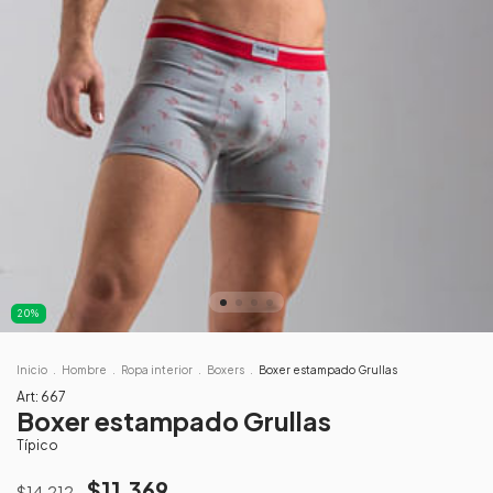
20
%
Inicio
.
Hombre
.
Ropa interior
.
Boxers
.
Boxer estampado Grullas
Art:
667
Boxer estampado Grullas
Típico
$11.369
$14.212