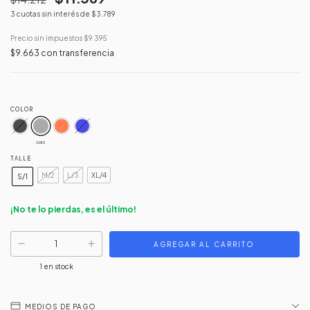
3
cuotas sin interés de
$3.789
Precio sin impuestos
$9.395
$9.663
con
transferencia
COLOR
GRIS
TALLE
M/2
L/3
XL/4
S/1
¡No te lo pierdas, es el último!
1
en stock
MEDIOS DE PAGO