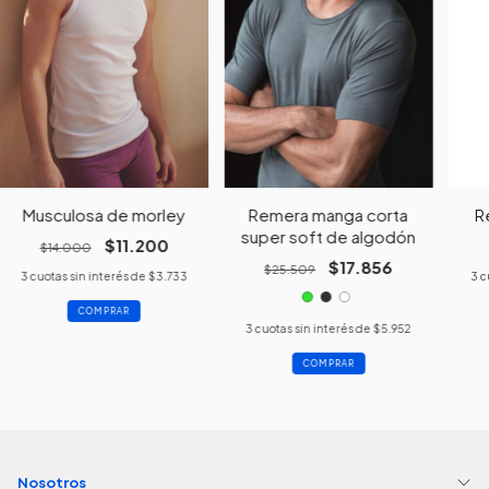
Musculosa de morley
Remera manga corta
R
super soft de algodón
$11.200
$14.000
$17.856
$25.509
3
cuotas sin interés de
$3.733
3
c
COMPRAR
3
cuotas sin interés de
$5.952
COMPRAR
Nosotros