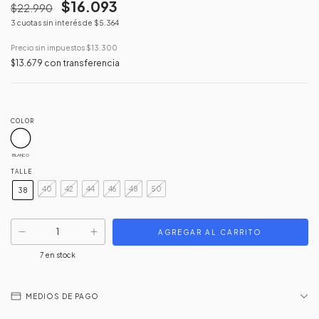
$16.093
$22.990
3
cuotas sin interés de
$5.364
Precio sin impuestos
$13.300
$13.679
con
transferencia
COLOR
BLANCO
TALLE
40
42
44
46
48
50
38
7
en stock
MEDIOS DE PAGO