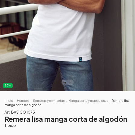
30
%
Inicio
.
Hombre
.
Remeras y camisetas
.
Manga corta y musculosas
.
Remera lisa
manga corta de algodón
Art:
BASICO 1073
Remera lisa manga corta de algodón
Típico