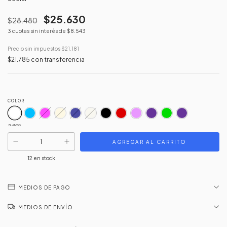
$25.630
$28.480
3
cuotas sin interés de
$8.543
Precio sin impuestos
$21.181
$21.785
con
transferencia
COLOR
BLANCO
12
en stock
MEDIOS DE PAGO
MEDIOS DE ENVÍO