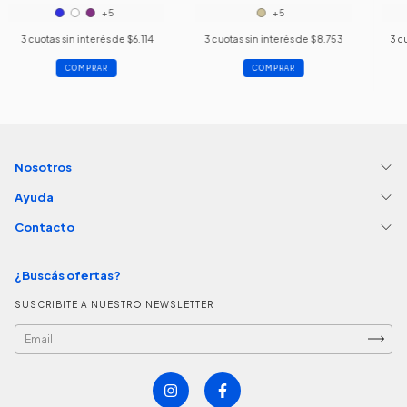
+5
+5
3
cuotas sin interés de
$6.114
3
cuotas sin interés de
$8.753
3
cu
COMPRAR
COMPRAR
Nosotros
Ayuda
Contacto
¿Buscás ofertas?
SUSCRIBITE A NUESTRO NEWSLETTER