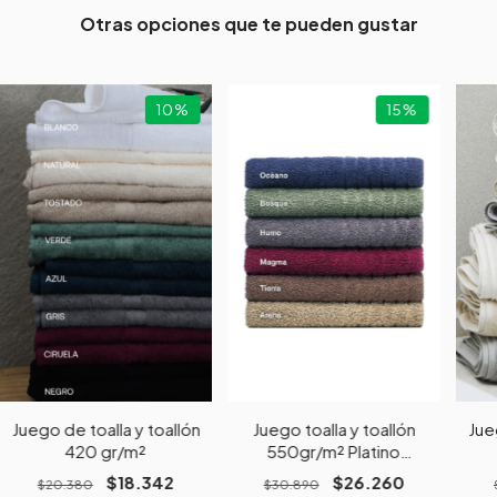
Otras opciones que te pueden gustar
10
%
15
%
Juego de toalla y toallón
Juego toalla y toallón
Jue
420 gr/m²
550gr/m² Platino
Elementos
$18.342
$26.260
$20.380
$30.890