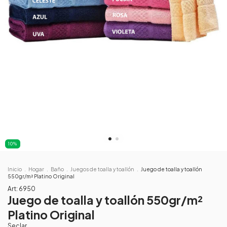
10
%
Inicio
.
Hogar
.
Baño
.
Juegos de toalla y toallón
.
Juego de toalla y toallón
550gr/m² Platino Original
Art:
6950
Juego de toalla y toallón 550gr/m²
Platino Original
Seclar