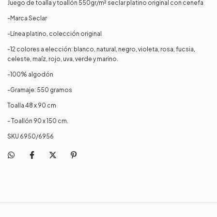
Juego de toalla y toallón 550gr/m² seclar platino original con cenefa
-Marca Seclar
-Línea platino, colección original
-12 colores a elección: blanco, natural, negro, violeta, rosa, fucsia,
celeste, maíz, rojo, uva, verde y marino.
-100% algodón
-Gramaje: 550 gramos
Toalla 48 x 90 cm
- Toallón 90 x 150 cm.
SKU 6950/6956