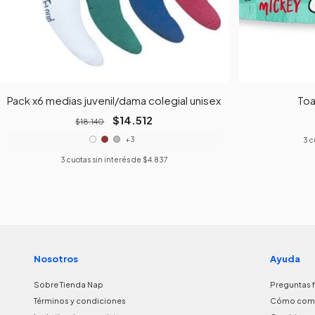
azules
Pack x6 medias juvenil/dama colegial unisex color varios
Toa
$14.512
$18.140
+3
3
c
3
cuotas sin interés de
$4.837
Nosotros
Ayuda
Sobre Tienda Nap
Preguntas 
Términos y condiciones
Cómo com