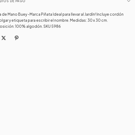
DIOS DE PAGO
ta de Mano Buey -Marca Piñata Ideal para llevar al Jardín! Incluye cordón
olgar y etiqueta para escribir el nombre. Medidas: 30 x 30 cm.
sición: 100% algodón. SKU 5986