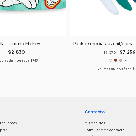
lla de mano Mickey
Pack x3 medias juvenil/dama c
$2.830
$7.256
$9.070
+3
uotas sin interés de
$943
3
cuotas sin interés de
$2
Contacto
frecuentes
Mis pedidos
prar
Formulario de contacto