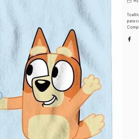
ME
Toalli
para c
Compo