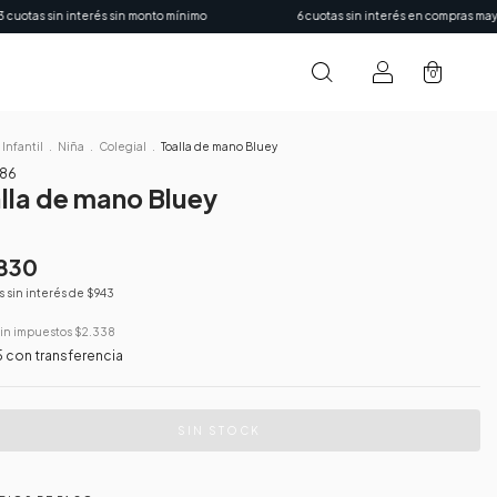
és sin monto mínimo
6 cuotas sin interés en compras mayores a $150.000
0
Infantil
.
Niña
.
Colegial
.
Toalla de mano Bluey
86
lla de mano Bluey
830
s sin interés de
$943
sin impuestos
$2.338
5
con
transferencia