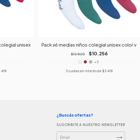
olegial unisex color varios
Pack x6 medias niños colegial unisex color va
$10.256
$12.820
+3
.418
3
cuotas sin interés de
$3.418
¿Buscás ofertas?
SUSCRIBITE A NUESTRO NEWSLETTER