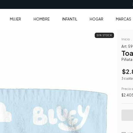
3 cuotas sin inter
MUJER
HOMBRE
INFANTIL
HOGAR
MARCAS
SIN STOCK
Inicio
.
Art:
59
Toa
Piñata
$2.
3
cuota
Precio 
$2.40