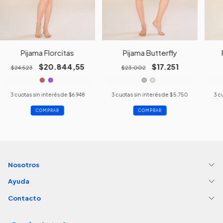
Pijama Florcitas
Pijama Butterfly
$20.844,55
$17.251
$24.523
$23.002
3
cuotas sin interés de
$6.948
3
cuotas sin interés de
$5.750
3
cu
COMPRAR
COMPRAR
Nosotros
Ayuda
Contacto