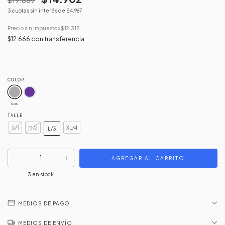
3
cuotas sin interés de
$4.967
Precio sin impuestos
$12.315
$12.666
con
transferencia
COLOR
GRIS
TALLE
S/1
M/2
XL/4
L/3
3
en stock
MEDIOS DE PAGO
MEDIOS DE ENVÍO