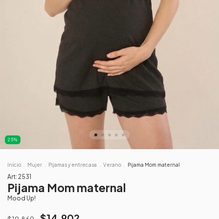
25
%
Inicio
.
Mujer
.
Pijamas y entrecasa
.
Verano
.
Pijama Mom maternal
Art:
2531
Pijama Mom maternal
Mood Up!
$14.902
$19.869