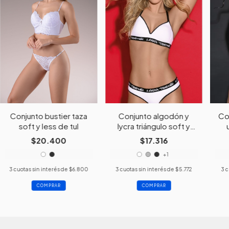
Conjunto bustier taza
Conjunto algodón y
Co
soft y less de tul
lycra triángulo soft y
cola less
$20.400
$17.316
+1
3
cuotas sin interés de
$6.800
3
cuotas sin interés de
$5.772
3
c
COMPRAR
COMPRAR