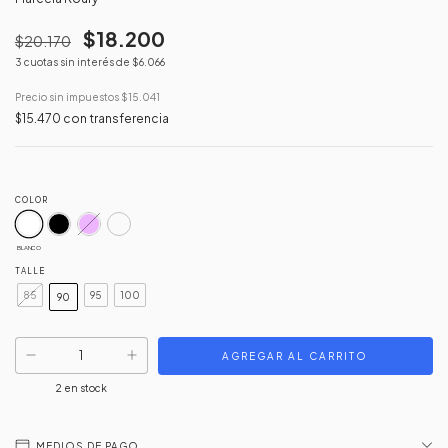
$18.200
$20.170
3
cuotas sin interés de
$6.066
Precio sin impuestos
$15.041
$15.470
con
transferencia
COLOR
BLANCO
TALLE
85
95
100
90
2
en stock
MEDIOS DE PAGO