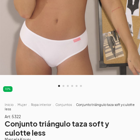
10
%
Inicio
.
Mujer
.
Ropa interior
.
Conjuntos
.
Conjunto triángulo taza soft y culotte
less
Art:
5322
Conjunto triángulo taza soft y
culotte less
Marcela Koury