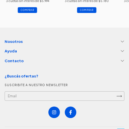
3
cuotas sin interés de
$5.994
3
cuotas sin interés de
$5.180
3
c
COMPRAR
COMPRAR
Nosotros
Ayuda
Contacto
¿Buscás ofertas?
SUSCRIBITE A NUESTRO NEWSLETTER