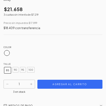
$21.658
3
cuotas sin interés de
$7.219
Precio sin impuestos
$17.899
$18.409
con
transferencia
COLOR
TALLE
90
95
100
85
3
en stock
MEDIOS DE PAGO