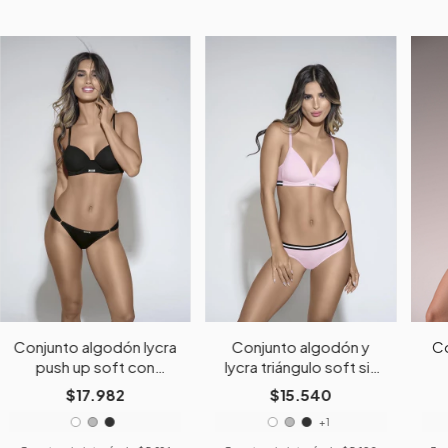
Conjunto algodón lycra
Conjunto algodón y
Co
push up soft con
lycra triángulo soft sin
espalda tiras y cola less
push up y cola less
$17.982
$15.540
+1