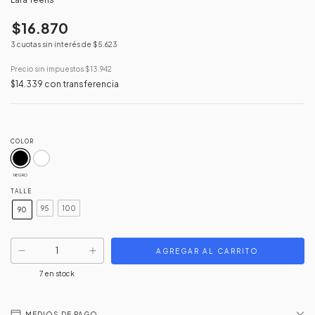
$16.870
3
cuotas sin interés de
$5.623
Precio sin impuestos
$13.942
$14.339
con
transferencia
COLOR
NEGRO
TALLE
95
100
90
7
en stock
MEDIOS DE PAGO