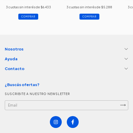
3
cuotas sin interés de
$6.433
3
cuotas sin interés de
$5.288
3
c
COMPRAR
COMPRAR
Nosotros
Ayuda
Contacto
¿Buscás ofertas?
SUSCRIBITE A NUESTRO NEWSLETTER