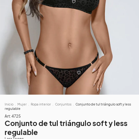
Inicio
.
Mujer
.
Ropa interior
.
Conjuntos
.
Conjunto de tul triángulo soft y less
regulable
Art:
4725
Conjunto de tul triángulo soft y less
regulable
Lara Teens