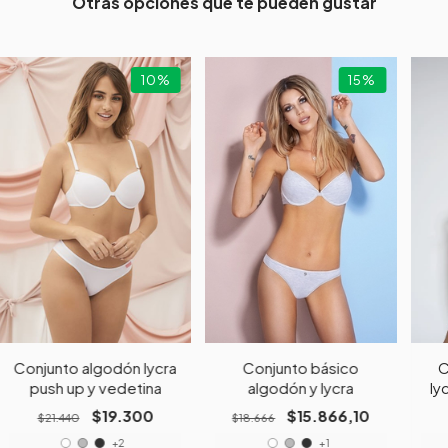
Otras opciones que te pueden gustar
10
%
15
%
Conjunto algodón lycra
Conjunto básico
C
push up y vedetina
algodón y lycra
ly
$19.300
$15.866,10
$21.440
$18.666
+2
+1