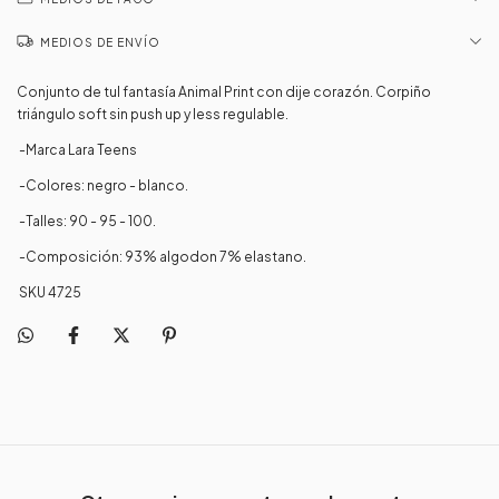
MEDIOS DE ENVÍO
Conjunto de tul fantasía Animal Print con dije corazón. Corpiño
triángulo soft sin push up y less regulable.
-Marca Lara Teens
-Colores: negro - blanco.
-Talles: 90 - 95 - 100.
-Composición: 93% algodon 7% elastano.
SKU 4725