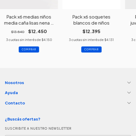
Pack x6 medias niños
Pack x6 soquetes
media caña lisas nena o
blancos de niños
ju
varón
$12.450
$12.395
$13.840
3
cuotas sin interés de
$4.150
3
cuotas sin interés de
$4.131
3
c
COMPRAR
COMPRAR
Nosotros
Ayuda
Contacto
¿Buscás ofertas?
SUSCRIBITE A NUESTRO NEWSLETTER