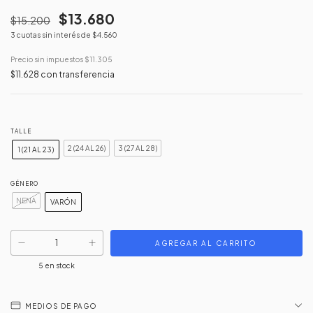
$13.680
$15.200
3
cuotas sin interés de
$4.560
Precio sin impuestos
$11.305
$11.628
con
transferencia
TALLE
2 (24 AL 26)
3 (27 AL 28)
1 (21 AL 23)
GÉNERO
NENA
VARÓN
5
en stock
MEDIOS DE PAGO