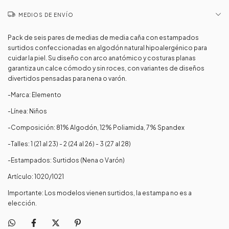
MEDIOS DE ENVÍO
Pack de seis pares de medias de media caña con estampados
surtidos confeccionadas en algodón natural hipoalergénico para
cuidar la piel. Su diseño con arco anatómico y costuras planas
garantiza un calce cómodo y sin roces, con variantes de diseños
divertidos pensadas para nena o varón.
-Marca: Elemento
-Línea: Niños
-Composición: 81% Algodón, 12% Poliamida, 7% Spandex
-Talles: 1 (21 al 23) - 2 (24 al 26) - 3 (27 al 28)
-Estampados: Surtidos (Nena o Varón)
Artículo: 1020/1021
Importante: Los modelos vienen surtidos, la estampa no es a
elección.