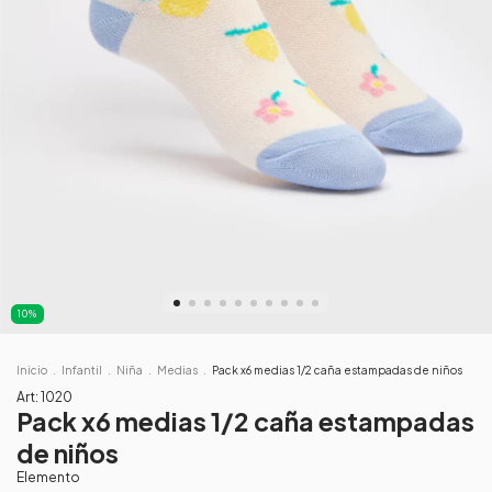
10
%
Inicio
.
Infantil
.
Niña
.
Medias
.
Pack x6 medias 1/2 caña estampadas de niños
Art:
1020
Pack x6 medias 1/2 caña estampadas
de niños
Elemento