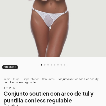
SIN STOCK
Inicio
.
Mujer
.
Ropa interior
.
Conjuntos
.
Conjunto soutien con arco de tul y
puntilla con less regulable
Art:
1607
Conjunto soutien con arco de tul y
puntilla con less regulable
Cris Latina