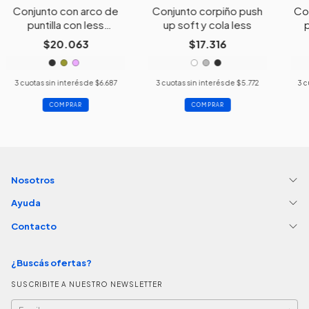
Conjunto con arco de
Conjunto corpiño push
Con
puntilla con less
up soft y cola less
regulable
$20.063
$17.316
3
cuotas sin interés de
$6.687
3
cuotas sin interés de
$5.772
3
c
COMPRAR
COMPRAR
Nosotros
Ayuda
Contacto
¿Buscás ofertas?
SUSCRIBITE A NUESTRO NEWSLETTER