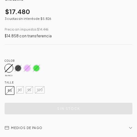
$17.480
3
cuotas sin interés de
$5.826
Precio sin impuestos
$14.446
$14.858
con
transferencia
COLOR
BLANCO
TALLE
90
95
100
85
MEDIOS DE PAGO