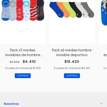
Pack x3 medias
Pack x6 medias hombre
invisibles de hombre
invisible deportivo
e
estampadas
$4.410
$15.420
$6.300
3
cuotas sin interés de
$1.470
3
cuotas sin interés de
$5.140
3
c
Nosotros