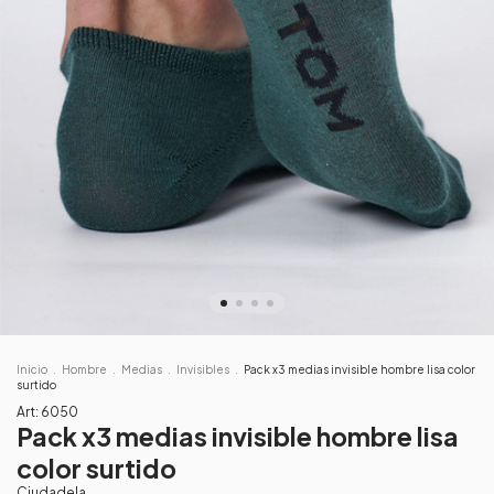
Inicio
.
Hombre
.
Medias
.
Invisibles
.
Pack x3 medias invisible hombre lisa color
surtido
Art:
6050
Pack x3 medias invisible hombre lisa
color surtido
Ciudadela