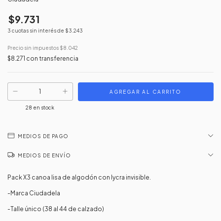
$9.731
3
cuotas sin interés de
$3.243
Precio sin impuestos
$8.042
$8.271
con
transferencia
28
en stock
MEDIOS DE PAGO
MEDIOS DE ENVÍO
Pack X3 canoa lisa de algodón con lycra invisible.
-Marca Ciudadela
-Talle único (38 al 44 de calzado)