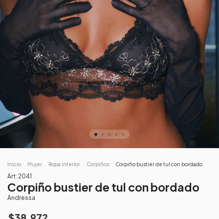
Inicio
.
Mujer
.
Ropa interior
.
Corpiños
.
Corpiño bustier de tul con bordado
Art:
2041
Corpiño bustier de tul con bordado
Andressa
$38.972