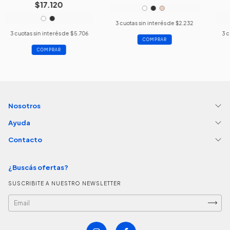
$17.120
3
cuotas sin interés de
$2.232
3
cuotas sin interés de
$5.706
3
c
COMPRAR
COMPRAR
Nosotros
Ayuda
Contacto
¿Buscás ofertas?
SUSCRIBITE A NUESTRO NEWSLETTER