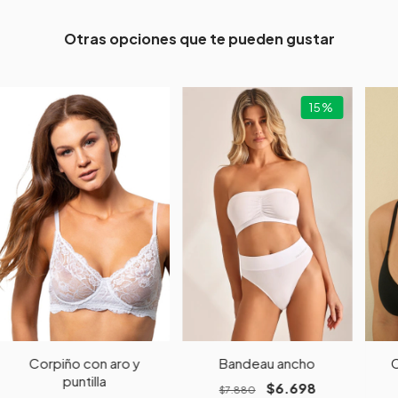
Otras opciones que te pueden gustar
15
%
Corpiño con aro y
Bandeau ancho
C
puntilla
$6.698
$7.880