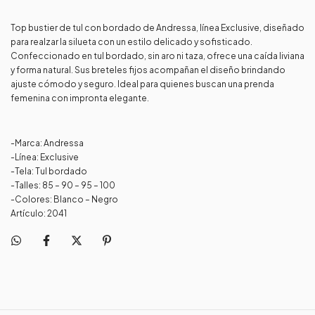
Top bustier de tul con bordado de Andressa, línea Exclusive, diseñado
para realzar la silueta con un estilo delicado y sofisticado.
Confeccionado en tul bordado, sin aro ni taza, ofrece una caída liviana
y forma natural. Sus breteles fijos acompañan el diseño brindando
ajuste cómodo y seguro. Ideal para quienes buscan una prenda
femenina con impronta elegante.
-Marca: Andressa
-Línea: Exclusive
-Tela: Tul bordado
-Talles: 85 – 90 – 95 – 100
-Colores: Blanco – Negro
Artículo: 2041