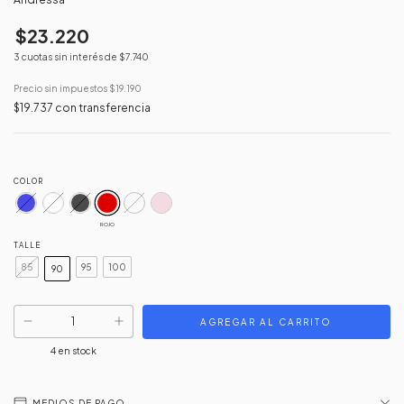
$23.220
3
cuotas sin interés de
$7.740
Precio sin impuestos
$19.190
$19.737
con
transferencia
COLOR
ROJO
TALLE
85
95
100
90
4
en stock
MEDIOS DE PAGO