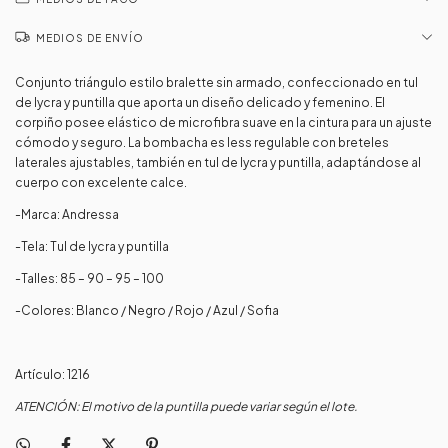
MEDIOS DE ENVÍO
Conjunto triángulo estilo bralette sin armado, confeccionado en tul
de lycra y puntilla que aporta un diseño delicado y femenino. El
corpiño posee elástico de microfibra suave en la cintura para un ajuste
cómodo y seguro. La bombacha es less regulable con breteles
laterales ajustables, también en tul de lycra y puntilla, adaptándose al
cuerpo con excelente calce.
-Marca: Andressa
-Tela: Tul de lycra y puntilla
-Talles: 85 – 90 – 95 – 100
-Colores: Blanco / Negro / Rojo / Azul / Sofia
Artículo: 1216
ATENCIÓN: El motivo de la puntilla puede variar según el lote.