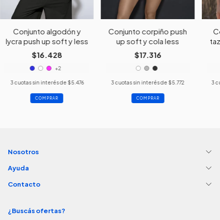
Conjunto algodón y
Conjunto corpiño push
C
lycra push up soft y less
up soft y cola less
ta
$16.428
$17.316
+2
3
cuotas sin interés de
$5.476
3
cuotas sin interés de
$5.772
3
c
COMPRAR
COMPRAR
Nosotros
Ayuda
Contacto
¿Buscás ofertas?