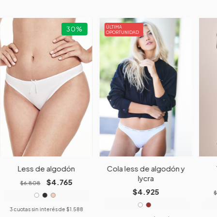
ÚLTIMA 
30
%
OPORTUNIDAD
Less de algodón
Cola less de algodón y
lycra
$4.765
$6.808
$4.925
$
3
cuotas sin interés de
$1.588