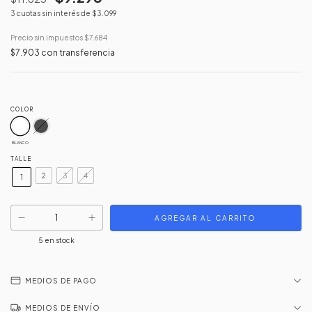
3
cuotas sin interés de
$3.099
Precio sin impuestos
$7.684
$7.903
con
transferencia
COLOR
BLANCO
TALLE
2
3
4
1
5
en stock
MEDIOS DE PAGO
MEDIOS DE ENVÍO