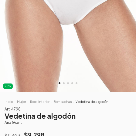
20
%
Inicio
.
Mujer
.
Ropa interior
.
Bombachas
.
Vedetina de algodón
Art:
4798
Vedetina de algodón
Ana Grant
$9.298
$11.623