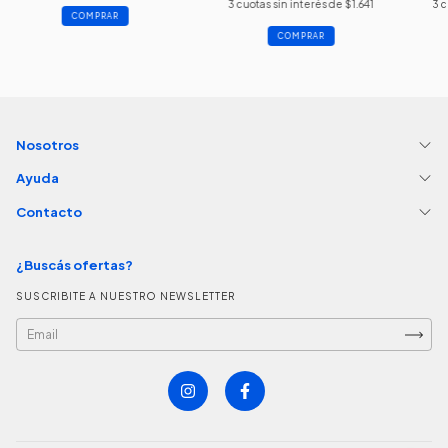
3
cuotas sin interés de
$1.641
3
c
COMPRAR
COMPRAR
Nosotros
Ayuda
Contacto
¿Buscás ofertas?
SUSCRIBITE A NUESTRO NEWSLETTER